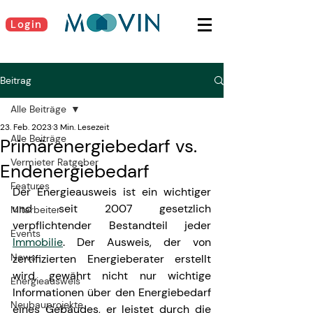
Login
Beitrag
Alle Beiträge
23. Feb. 2023
3 Min. Lesezeit
Alle Beiträge
Primärenergiebedarf vs.
Vermieter Ratgeber
Endenergiebedarf
Features
Der Energieausweis ist ein wichtiger 
und seit 2007 gesetzlich 
Mitarbeiter
verpflichtender Bestandteil jeder 
Events
Immobilie
. Der Ausweis, der von 
News
zertifizierten Energieberater erstellt 
wird, gewährt nicht nur wichtige 
Energieausweis
Informationen über den Energiebedarf 
Neubauprojekte
eines Gebäudes, er leistet durch die 