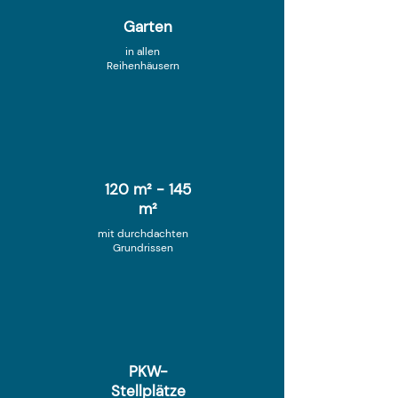
Garten
in allen
Reihenhäusern
120 m² - 145
m²
mit durchdachten
Grundrissen
PKW-
Stellplätze