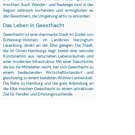
möchten. Auch Wander- und Radwege sind in der
Region zahlreich vorhanden und ermöglichen es
den Bewohnern, die Umgebung aktiv zu erkunden.
Das Leben in Geesthacht
Geesthacht ist eine charmante Stadt im Süden von
Schleswig-Holstein, im Landkreis Herzogtum
Lauenburg, direkt an der Elbe gelegen. Die Stadt,
die im Osten Hamburgs liegt, bietet eine reizvolle
Kombination aus naturnahen Lebensräumen und
einer modernen Infrastruktur. Mit einer Geschichte,
die bis ins Mittelalter reicht, hat sich Geesthacht zu
einem bedeutenden Wirtschaftsstandort und
gleichzeitig zu einem beliebten Wohnort entwickelt.
Die Nähe zu Hamburg und die gute Anbindung an
die Elbe machen Geesthacht zu einem attraktiven
Ziel für Pendler und Erholungssuchende.
Die Highlights in Geesthacht
Geesthacht hat eine Reihe von Sehenswürdigkeiten
und Highlights zu bieten, die sowohl für die
Einheimischen als auch für Besucher immer wieder