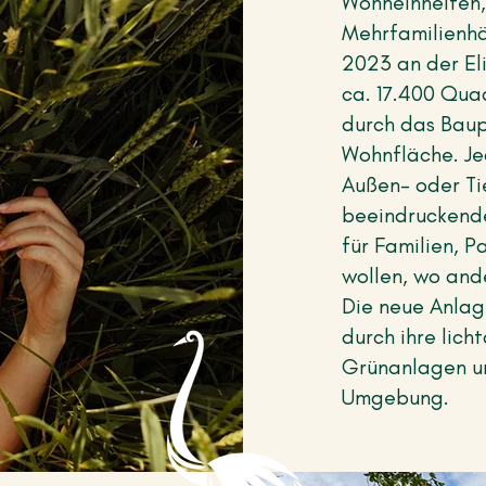
Wohneinheiten, 
Mehrfamilienhä
2023 an der El
ca. 17.400 Qua
durch das Baup
Wohnfläche. Je
Außen- oder Ti
beeindruckend
für Familien, P
wollen, wo and
Die neue Anlag
durch ihre lic
Grünanlagen un
Umgebung.