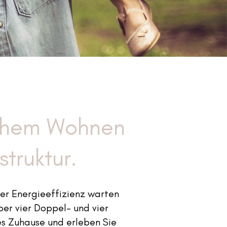
ischem Wohnen
struktur.
der
Energieeffizienz warten
ber v
ier Doppel- und vier
es Zuhause und erleben Sie