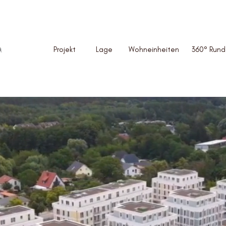
Projekt
L
age
Wohneinheiten
360° Run