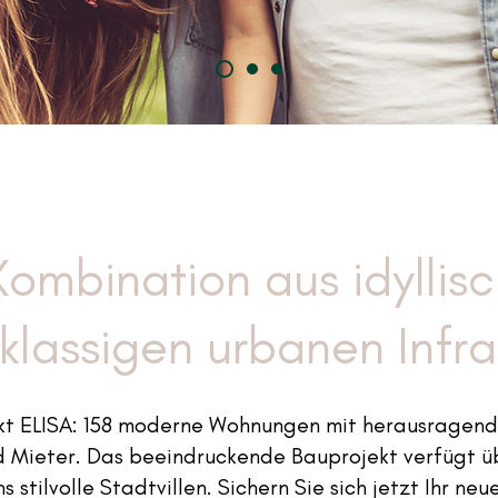
Kombination aus idyll
klassigen urbanen Infra
t ELIS
A: 158 moderne Wohnungen m
it herausragen
d Mieter.
Das beeindruckende Bauprojekt verfügt ü
 stilvolle Stadtvillen. Sicher
n Sie sich jetzt Ihr ne
u