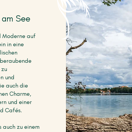
t am See
nd Moderne auf
in in eine
lischen
emberaubende
 zu
n und
ie auch die
chen Charme,
rn und einer
nd Cafés.
s auch zu einem