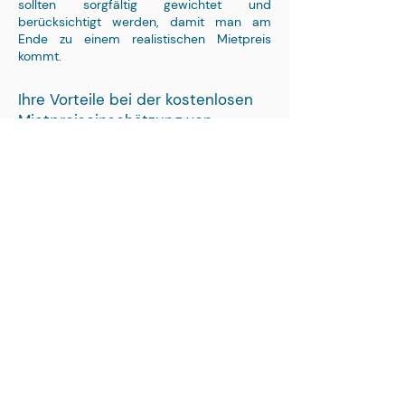
sollten sorgfältig gewichtet und
berücksichtigt werden, damit man am
Ende zu einem realistischen Mietpreis
kommt.
Ihre Vorteile bei der kostenlosen
Mietpreiseinschätzung von
moovin:
Eine Mietpreiseinschätzung kann sehr
zeitaufwendig sein. Aus diesem Grund ist
es ratsam, einen erfahrenen und
kompetenten Vermittlungsdienstleister zu
beauftragen, der für Sie eine professionelle
Mietpreiseinschätzung vornimmt. Dies hat
mehrere Vorteile:
Wir bieten die professionelle
Mietpreiseinschätzung kostenlos und
unverbindlich an – es besteht kein Risiko
für den Eigentümer.
Unsere Mitarbeiter kennen den lokalen
Markt sehr gut und können objektiv