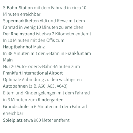
S-Bahn-Station
mit dem Fahrrad in circa 10
Minuten erreichbar
Supermarktk
etten
Aldi und Rewe mit dem
Fahrrad in wenig 10 Minuten zu erreichen
Der
Rheinstrand
ist etwa 2 Kilometer entfernt
In 1
0 Minuten mit den Öffis zum
Hauptbahnhof
Mainz
In 38 Minuten mit der S-Bahn in
Fr
ankfurt am
Main
Nur 20 Auto- oder S-Bahn-Minuten zum ​
Frankfurt International Airport
Optimale
Anb
indung zu den wichtigsten
Autobahnen
(z.B. A60, A63, A643)
Eltern und Kinder gelangen mit dem Fahrrad
in 3 Minuten zum
Kindergarten
Grundschule
in 6 Minuten mit dem Fahrrad
erreichbar
Spielplatz
etwa 900 Meter entfernt